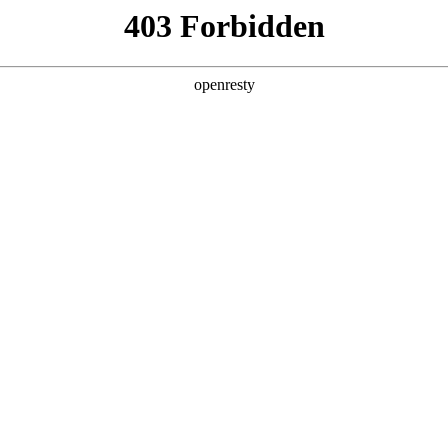
产品及服务
行业解决方案
合作伙伴
投资者关系
！共话AI未来，共创企业新价值
2024 / 04 / 28
伴·共话AI未来——千帆生态伙伴圆桌会”在京顺利举行，这也是今年千
、多领域、深层次交流，共话AI行业的机遇与挑战。
4千帆计划政策介绍，鼎天国际数码副总裁兼CTO李刚、鼎天国际